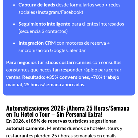
Captura de leads
desde formularios web + redes
sociales (Instagram/Facebook)
Seguimiento inteligente
para clientes interesados
(secuencia 3 contactos)
Integración CRM
con motores de reserva +
sincronización Google Calendar
Para negocios turísticos costarricenses
con consultas
constantes que necesitan responder rápido para cerrar
ventas.
Resultado: +35% conversiones, -70% trabajo
manual, 25 horas/semana ahorradas.
Automatizaciones 2026: ¡Ahorra 25 Horas/Semana
en Tu Hotel o Tour – Sin Personal Extra!
En 2026, el 85% de reservas turísticas se gestionan
automáticamente.
Mientras dueños de hoteles, tours y
restaurantes pierden 25+ horas semanales en emails