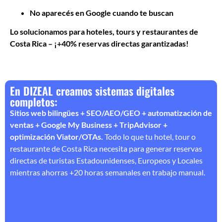
No aparecés en Google cuando te buscan
Lo solucionamos para hoteles, tours y restaurantes de
Costa Rica – ¡+40% reservas directas garantizadas!
En DIZEAL creamos sistemas digitales
completos:
Sitios web bilingües + SEO/AEO/GEO + automatización de
ventas + Google My Business + TripAdvisor +
optimización Viator/OTAs.
Todo lo que tu hotel, tour o
restaurante de Costa Rica necesita para generar reservas
directas de turistas Estadounidenses, Europeos y Locales
mientras ahorras +20 horas semanales en trabajo manual.