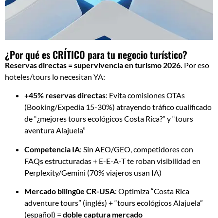
¿Por qué es CRÍTICO para tu negocio turístico?
Reservas directas = supervivencia en turismo 2026.
Por eso
hoteles/tours lo necesitan YA:
+45% reservas directas
: Evita comisiones OTAs
(Booking/Expedia 15-30%) atrayendo tráfico cualificado
de “¿mejores tours ecológicos Costa Rica?” y “tours
aventura Alajuela”
Competencia IA
: Sin AEO/GEO, competidores con
FAQs estructuradas + E-E-A-T te roban visibilidad en
Perplexity/Gemini (70% viajeros usan IA)
Mercado bilingüe CR-USA
: Optimiza “Costa Rica
adventure tours” (inglés) + “tours ecológicos Alajuela”
(español) =
doble captura mercado