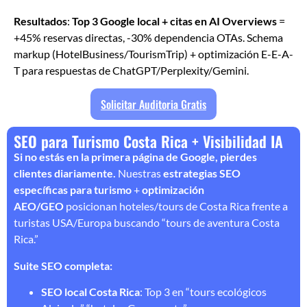
Resultados
:
Top 3 Google local + citas en AI Overviews
=
+45% reservas directas, -30% dependencia OTAs. Schema
markup (HotelBusiness/TourismTrip) + optimización E-E-A-
T para respuestas de ChatGPT/Perplexity/Gemini.
Solicitar Auditoria Gratis
SEO para Turismo Costa Rica + Visibilidad IA
Si no estás en la primera página de Google, pierdes
clientes diariamente.
Nuestras
estrategias SEO
específicas para turismo
+
optimización
AEO/GEO
posicionan hoteles/tours de Costa Rica frente a
turistas USA/Europa buscando “tours de aventura Costa
Rica.”
Suite SEO completa:
SEO local Costa Rica
: Top 3 en “tours ecológicos