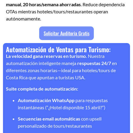
manual
,
20 horas/semana ahorradas
. Reduce dependencia
OTAs mientras hoteles/tours/restaurantes operan
autónomamente.
Solicitar Auditoria Gratis
Automatización de Ventas para Turismo:
La velocidad gana reservas en turismo.
Nuestra
automatización inteligente maneja
respuestas 24/7
en
diferentes zonas horarias—ideal para hoteles/tours de
Costa Rica que apuntan a turistas USA.
Suite completa de automatización:
Automatización WhatsApp
para respuestas
instantáneas (“¿Hotel disponible 15 abril?”)
Secuencias email automáticas
con upsell
personalizado de tours/restaurantes