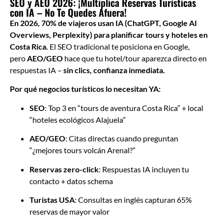
SEO y AEO 2026: ¡Multiplica Reservas Turísticas
con IA – No Te Quedes Afuera!
En 2026, 70% de viajeros usan IA (ChatGPT, Google AI
Overviews, Perplexity) para planificar tours y hoteles en
Costa Rica.
El SEO tradicional te posiciona en Google,
pero
AEO/GEO
hace que tu hotel/tour aparezca directo en
respuestas IA –
sin clics, confianza inmediata.
Por qué negocios turísticos lo necesitan YA:
SEO
: Top 3 en “tours de aventura Costa Rica” + local
“hoteles ecológicos Alajuela”
AEO/GEO
: Citas directas cuando preguntan
“¿mejores tours volcán Arenal?”
Reservas zero-click
: Respuestas IA incluyen tu
contacto + datos schema
Turistas USA
: Consultas en inglés capturan 65%
reservas de mayor valor